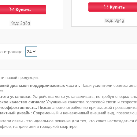
Купить
Купить
3g4g
2g3g
ти нашей продукции:
кий диапазон поддерживаемых частот:
Наши усилители совместимы с
ия.
тота установки:
Устройства легко устанавливать, не требуя специальн
кое качество сигнала:
Улучшение качества голосовой связи и скорост
ргоэффективность:
Низкое энергопотребление при высокой производите
актный дизайн:
Современный и ненавязчивый внешний вид, позволяющи
ители связи - это идеальное решение для тех, кто хочет наслаждаться
офисе, на даче или в городской квартире.