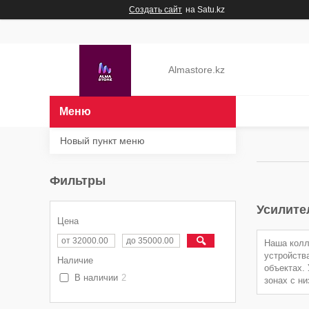
Создать сайт
на Satu.kz
Almastore.kz
Новый пункт меню
Фильтры
Усилите
Цена
Наша колл
устройств
Наличие
объектах.
В наличии
2
зонах с н