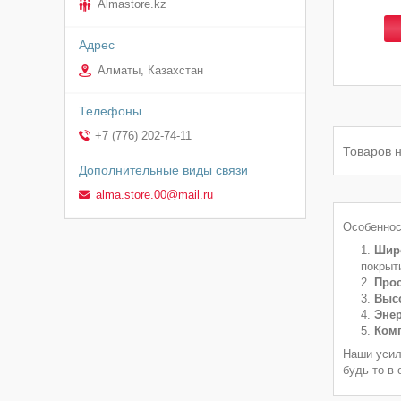
Almastore.kz
Алматы, Казахстан
+7 (776) 202-74-11
alma.store.00@mail.ru
Особеннос
Широ
покрыт
Прос
Высо
Эне
Комп
Наши усил
будь то в 