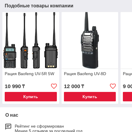
Подобные товары компании
Рация Baofeng UV-5R 5W
Рация Baofeng UV-8D
Раци
10 990
12 000
9 0
₸
₸
Купить
Купить
О нас
Рейтинг не сформирован
Менее 5 отзывов за последний год