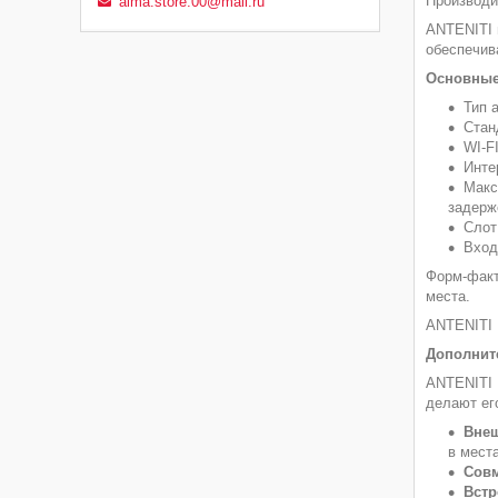
Производи
alma.store.00@mail.ru
ANTENITI 
обеспечив
Основные
Тип 
Стан
WI-F
Инте
Макс
задерж
Слот
Вход
Форм-факт
места.
ANTENITI 
Дополнит
ANTENITI 
делают ег
Вне
в мест
Совм
Встр