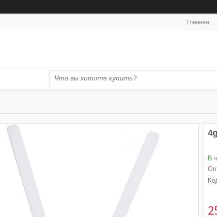
Главная
4g
В 
Оп
Ко
2