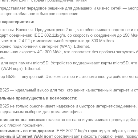
тель: ANTENITI Страна производитель: Китай
представляет передовое решение для домашних и бизнес сетей — беспр
ающее стабильное и быстрое соединение.
 характеристики:
антенны: Внешняя. Предусмотрено 2 шт., что обеспечивает надежное и с
дарт соединения: IEEE 802.11b/g/n, со скоростью соединения до 150 Мби
I частота: 2.4 ГГц с максимальной скоростью до 300 Mbit/сек.
рфейс подключения к интернет (WAN): Ethernet.
имальная скорость 4G: 300 Мб/с, что позволяет без проблем загружать
ек.
 для карт памяти microSD: Устройство поддерживает карты microSD, чт
 (WAN порт): Ethernet.
ор B525 — внутренний. Это компактное и эргономичное устройство легко
B525 — идеальный выбор для тех, кто ценит качественный интернет и с
ельные преимущества и возможности:
B525 не только обеспечивает надежное и быстрое интернет-соединение,
о идеальным выбором для дома или офиса.
шние антенны
повышают качество сигнала и увеличивают радиус действ
ах с плохим покрытием.
естимость со стандартами
IEEE 802.11b/g/n гарантирует обратную со
оенный Ethernet WAN порт
обеспечивает гибкость подключения, позвол