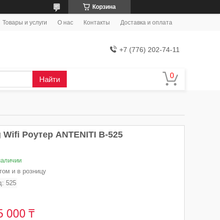
Корзина
Товары и услуги
О нас
Контакты
Доставка и оплата
+7 (776) 202-74-11
Найти
 Wifi Роутер ANTENITI B-525
наличии
том и в розницу
д:
525
5 000 ₸