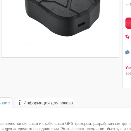
во
ание
Информация для заказа
05b является сильным и стабильным GPS-трекером, разработанным для 
в и других средств передвижения. Этот аппарат предлагает быструю и 