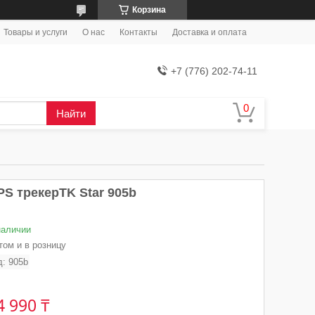
Корзина
Товары и услуги
О нас
Контакты
Доставка и оплата
+7 (776) 202-74-11
Найти
PS трекерTK Star 905b
наличии
том и в розницу
д:
905b
4 990 ₸