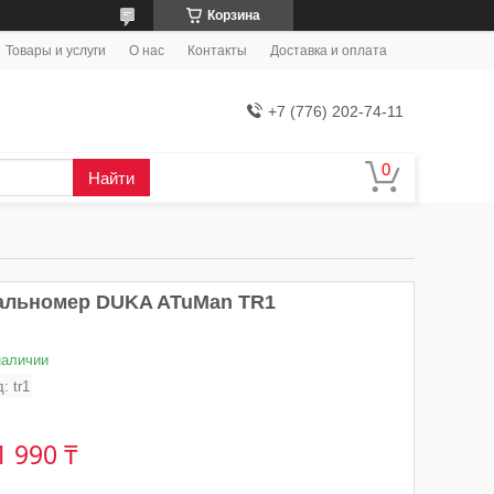
Корзина
Товары и услуги
О нас
Контакты
Доставка и оплата
+7 (776) 202-74-11
Найти
альномер DUKA ATuMan TR1
наличии
д:
tr1
1 990 ₸