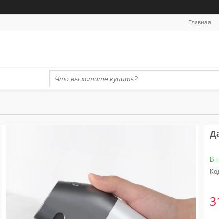
Главная
Д
В 
Ко
3