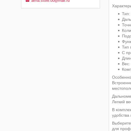
alma.store.00@mail.ru
Характери
Тип:
Даль
Точн
Коли
Подс
Функ
Тип 
С пр
Длин
Вес:
Комп
Особенно
Встроенн
местопол
Дальноме
Легкий ве
В комплек
удобства 
Выберите
для проф