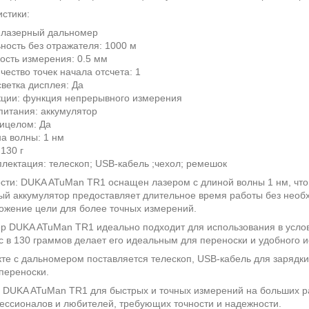
стики:
 лазерный дальномер
ность без отражателя: 1000 м
ость измерения: 0.5 мм
чество точек начала отсчета: 1
ветка дисплея: Да
ции: функция непрерывного измерения
питания: аккумулятор
ицелом: Да
а волны: 1 нм
 130 г
лектация: телескоп; USB-кабель ;чехол; ремешок
сти: DUKA ATuMan TR1 оснащен лазером с длиной волны 1 нм, что
ый аккумулятор предоставляет длительное время работы без необх
ожение цели для более точных измерений.
р DUKA ATuMan TR1 идеально подходит для использования в услов
с в 130 граммов делает его идеальным для переноски и удобного 
те с дальномером поставляется телескоп, USB-кабель для зарядки
переноски.
 DUKA ATuMan TR1 для быстрых и точных измерений на больших р
ессионалов и любителей, требующих точности и надежности.