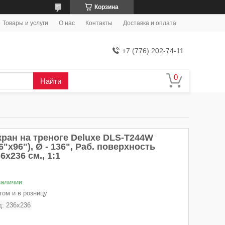
Корзина
Товары и услуги
О нас
Контакты
Доставка и оплата
+7 (776) 202-74-11
Найти
кран на треноге Deluxe DLS-T244W
6"х96"), Ø - 136", Раб. поверхность
6х236 см., 1:1
наличии
том и в розницу
д:
236x236