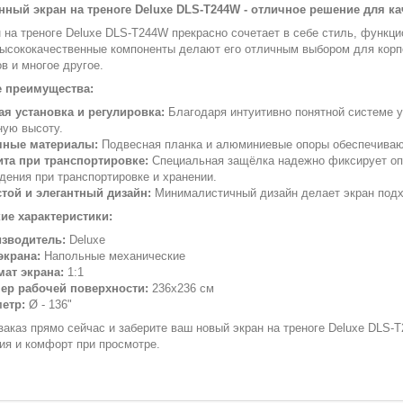
ный экран на треноге Deluxe DLS-T244W - отличное решение для к
н на треноге Deluxe DLS-T244W прекрасно сочетает в себе стиль, функц
высококачественные компоненты делают его отличным выбором для корп
в и многое другое.
 преимущества:
ая установка и регулировка:
Благодаря интуитивно понятной системе у
ную высоту.
чные материалы:
Подвесная планка и алюминиевые опоры обеспечивают
та при транспортировке:
Специальная защёлка надежно фиксирует оп
дения при транспортировке и хранении.
той и элегантный дизайн:
Минималистичный дизайн делает экран подх
ие характеристики:
зводитель:
Deluxe
экрана:
Напольные механические
ат экрана:
1:1
ер рабочей поверхности:
236х236 см
етр:
Ø - 136"
заказ прямо сейчас и заберите ваш новый экран на треноге Deluxe DLS
ия и комфорт при просмотре.