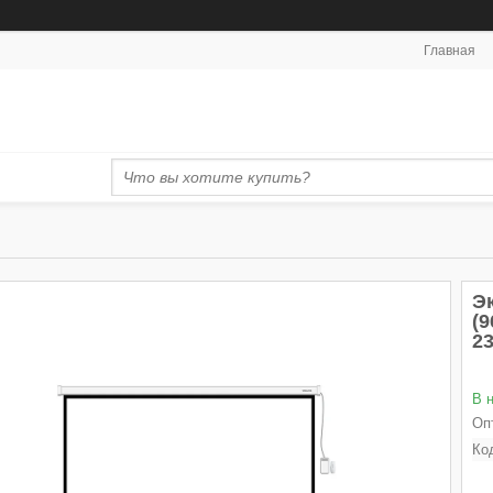
Главная
Э
(9
23
В 
Оп
Ко