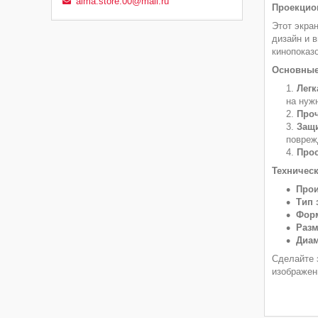
alma.store.00@mail.ru
Проекцион
Этот экра
дизайн и 
кинопоказо
Основные
Легк
на нуж
Про
Защи
повреж
Прос
Техническ
Прои
Тип 
Форм
Разм
Диам
Сделайте 
изображен