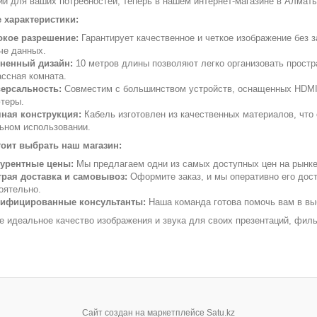
й для ваших потребностей, теперь в нашем интернет-магазине в Алматы
 характеристики:
кое разрешение:
Гарантирует качественное и четкое изображение без 
че данных.
ненный дизайн:
10 метров длины позволяют легко организовать простр
ассная комната.
ерсальность:
Совместим с большинством устройств, оснащенных HDMI-
теры.
ная конструкция:
Кабель изготовлен из качественных материалов, что 
ьном использовании.
оит выбрать наш магазин:
урентные цены:
Мы предлагаем одни из самых доступных цен на рынк
рая доставка и самовывоз:
Оформите заказ, и мы оперативно его дост
оятельно.
ифицированные консультанты:
Наша команда готова помочь вам в вы
е идеальное качество изображения и звука для своих презентаций, фи
Сайт создан на маркетплейсе
Satu.kz