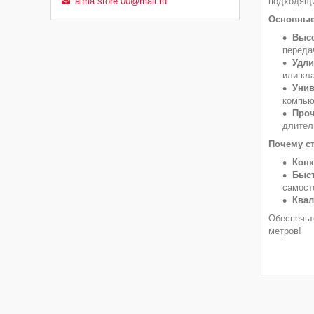
подходящи
alma.store.00@mail.ru
Основные
Высо
переда
Удли
или кл
Унив
компью
Проч
длител
Почему ст
Конк
Быст
самост
Квал
Обеспечьт
метров!