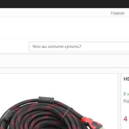
Главная
H
В 
Ко
4