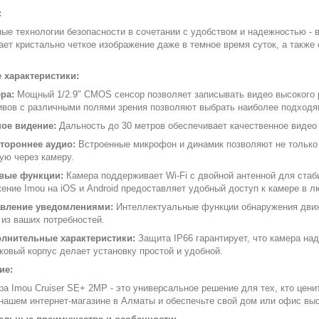
:
ые технологии безопасности в сочетании с удобством и надежностью - в
ает кристально четкое изображение даже в темное время суток, а также
 характеристики:
ра:
Мощный 1/2.9" CMOS сенсор позволяет записывать видео высокого р
ивов с различными полями зрения позволяют выбрать наиболее подходя
ое видение:
Дальность до 30 метров обеспечивает качественное видео
тороннее аудио:
Встроенные микрофон и динамик позволяют не только
ую через камеру.
вые функции:
Камера поддерживает Wi-Fi с двойной антенной для стаби
ение Imou на iOS и Android предоставляет удобный доступ к камере в л
вление уведомлениями:
Интеллектуальные функции обнаружения движ
 из ваших потребностей.
лнительные характеристики:
Защита IP66 гарантирует, что камера на
ковый корпус делает установку простой и удобной.
ие:
ера Imou Cruiser SE+ 2MP - это универсальное решение для тех, кто цен
 нашем интернет-магазине в Алматы и обеспечьте свой дом или офис в