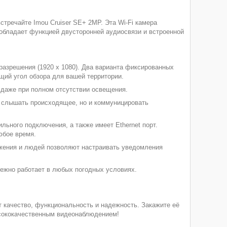
стречайте Imou Cruiser SE+ 2MP. Эта Wi-Fi камера
 обладает функцией двусторонней аудиосвязи и встроенной
азрешения (1920 х 1080). Два варианта фиксированных
щий угол обзора для вашей территории.
 даже при полном отсутствии освещения.
 слышать происходящее, но и коммуницировать
льного подключения, а также имеет Ethernet порт.
юбое время.
ения и людей позволяют настраивать уведомления
дежно работает в любых погодных условиях.
ит качество, функциональность и надежность. Закажите её
ысококачественным видеонаблюдением!