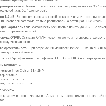
ельные преимущества и особенности:
рамирование и Наклон:
С возможностью панорамирования на 355° и на
ющую область без "слепых зон".
на 110 дБ:
Встроенная сирена высокой громкости служит дополнительн
ния, позволяя вам моментально реагировать на потенциальные угрозы.
 для карты памяти:
Возможность расширения памяти до 256 ГБ с помощ
ьности хранения записей.
ержка ONVIF:
Стандарт ONVIF позволяет легко интегрировать камеру 
истему безопасности.
гоэффективность:
При потреблении мощности менее 6,2 Вт, Imou Cru
шего дома или бизнеса.
ство и Сертификация:
Сертификаты CE, FCC и UKCA подтверждают высо
ие комплекта:
i камера Imou Cruiser SE+ 2MP
тер питания
ежные элементы
водство пользователя
и сервис:
ке в нашем интернет-магазине в Алматы, вы также получаете гарантийн
тов.