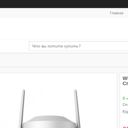
Главная
W
C
В 
Оп
Ко