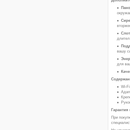
Дополнит
Пано
окружа
Сире
вторже
Слот
длител
Подд
вашу с
Энер
для ва
Каче
Содержан
Wi-F
Адап
Креп
Руко
Гарантия 
При покуп
специалис