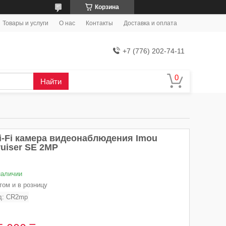
Корзина
Товары и услуги
О нас
Контакты
Доставка и оплата
+7 (776) 202-74-11
Найти
i-Fi камера видеонаблюдения Imou
ruiser SE 2MP
наличии
том и в розницу
д:
CR2mp