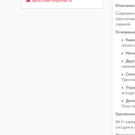
alma.store.00@mail.ru
Описание
Современн
обеспечив
сиреной.
Основные
Каме
объект
Ночн
Двус
напрям
Сете
Прилож
Упра
исходя
Допо
Пласти
Заключен
Wi-Fi кам
сегодня в