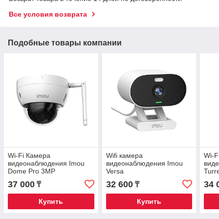
Все условия возврата
Подобные товары компании
Wi-Fi Камера
Wifi камера
Wi-F
видеонаблюдения Imou
видеонаблюдения Imou
вид
Dome Pro 3MP
Versa
Turr
37 000
32 600
34 
₸
₸
Купить
Купить