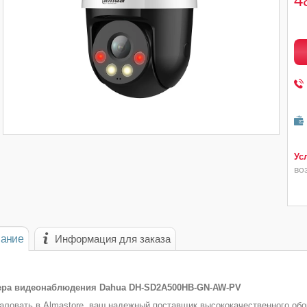
4
во
ание
Информация для заказа
мера видеонаблюдения Dahua DH-SD2A500HB-GN-AW-PV
аловать в Almastore, ваш надежный поставщик высококачественного о