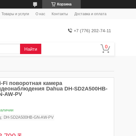
Корзина
Товары и услуги
О нас
Контакты
Доставка и оплата
+7 (776) 202-74-11
Найти
i-Fi поворотная камера
идеонаблюдения Dahua DH-SD2A500HB-
N-AW-PV
наличии
д:
DH-SD2A500HB-GN-AW-PV