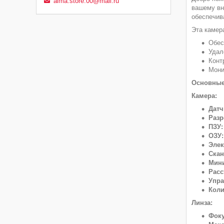
alma.store.00@mail.ru
вашему вн
обеспечив
Эта камер
Обес
Удал
Конт
Мони
Основные
Камера:
Датч
Разр
ПЗУ:
ОЗУ:
Элек
Скан
Мини
Расс
Упра
Коли
Линза:
Фоку