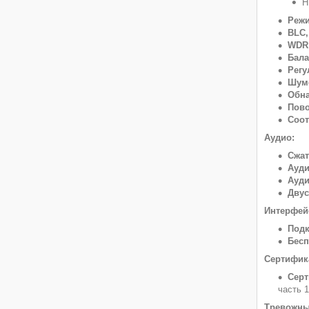
H
Режи
BLC,
WDR
Бала
Регу
Шум
Обна
Пово
Соот
Аудио:
Сжат
Ауди
Ауд
Двус
Интерфей
Подк
Бесп
Сертифик
Серт
часть 
Тревожны