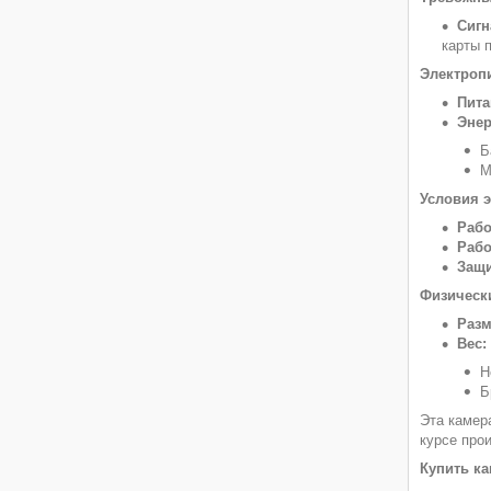
Сигн
карты 
Электроп
Пита
Энер
Б
М
Условия э
Рабо
Рабо
Защи
Физическ
Разм
Вес:
Н
Б
Эта камер
курсе про
Купить к