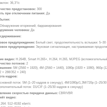
аклон: 36,3°/с
чество предустановок:
300
ть при отключении питания:
Да
бытия:
Обнаружение вторжений, барражирования
ружение человека:
Да
 сдерживание:
овое предупреждение:
Белый свет, продолжительность вспышки: 5–30 с
овое предупреждение:
Звуковая сигнализация, настраиваемая продолжи
ие видео:
H.264B, Smart H.265+, H.264, H.265, MJPEG (вспомогательный
чество потоков:
2
ешение:
5М (2560 × 1920), 4М (2560 × 1440), 1080p (1920 × 1080), 960p (12
2 × 288/352 × 240)
ота кадров:
сновной поток: 5М (1–20 кадров в секунду), 4М/1080p/1,3М/720p (1–25/30
ополнительный поток: D1/CIF (1–25/30 кадров в секунду)
вление скоростью передачи данных:
CBR/VBR
ейт видео:
.264: 512–8192 кбит/с