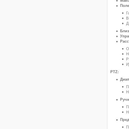
Макс
Поле
Г
В
Д
Близ
Упра
Расс
О
Н
Р
И
PTZ:
Диап
П
Н
Ручн
П
Н
Пред
П