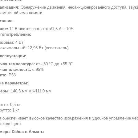
ализация:
Обнаружение движения, несанкционированного доступа, звука
памяти, объема памяти
итание:
ние:
12 В постоянного тока/1,5 А ± 10%
гопотребление:
азовый: 4 Вт
аксимальный: 12,95 Вт (осветитель)
ксплуатации:
чая температура:
от –30 °C до +55 °C
чая влажность:
≤ 95%
та:
IP66
ие параметры:
еры:
140,5 мм × Φ111,0 мм
етто: 0,5 кг
рутто: 1 кг
а обеспечивает высокое качество изображения и удобное управление че
исходящего.
амеры Dahua в Алматы