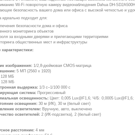
иманию Wi-Fi поворотную камеру видеонаблюдения Dahua DH-SD2A500
ающее безопасность вашего дома или офиса с высокой четкостью и удо
а идеально подходит для:
печения безопасности дома и офиса
енного мониторинга объектов
роля за входными дверями и прилегающими территориями
торинга общественных мест и инфраструктуры
 характеристики:
ик изображения:
1/2,8-дюймовая CMOS-матрица
ешение:
5 МП (2560 x 1920)
128 МБ
128 МБ
тронная выдержка:
1/3 с–1/100 000 с
ирующая система:
Прогрессивный
мальная освещенность:
Цвет: 0,005 Lux@F1,6; Ч/Б: 0,0005 Lux@F1,6;
тояние освещения:
30 м (ИК), 30 м (белый свет)
вление осветителем:
Вручную, авто, выключено
чество осветителей:
2 (ИК-подсветка), 2 (белый свет)
сное расстояние:
4 мм