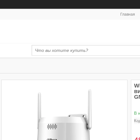
Главная
W
в
G
В 
Ко