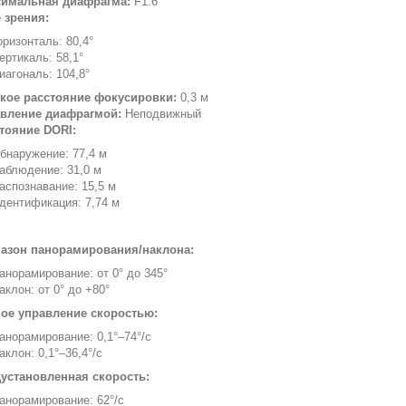
имальная диафрагма:
F1.6
 зрения:
оризонталь: 80,4°
ертикаль: 58,1°
иагональ: 104,8°
кое расстояние фокусировки:
0,3 м
вление диафрагмой:
Неподвижный
тояние DORI:
бнаружение: 77,4 м
аблюдение: 31,0 м
аспознавание: 15,5 м
дентификация: 7,74 м
азон панорамирования/наклона:
анорамирование: от 0° до 345°
аклон: от 0° до +80°
ое управление скоростью:
анорамирование: 0,1°–74°/с
аклон: 0,1°–36,4°/с
установленная скорость:
анорамирование: 62°/с