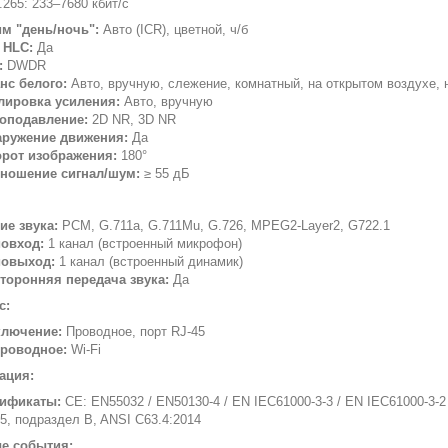
.265: 233–7680 кбит/с
м "день/ночь":
Авто (ICR), цветной, ч/б
 HLC:
Да
:
DWDR
нс белого:
Авто, вручную, слежение, комнатный, на открытом воздухе, 
лировка усиления:
Авто, вручную
оподавление:
2D NR, 3D NR
ружение движения:
Да
рот изображения:
180°
ношение сигнал/шум:
≥ 55 дБ
ие звука:
PCM, G.711a, G.711Mu, G.726, MPEG2-Layer2, G722.1
овход:
1 канал (встроенный микрофон)
иовыход:
1 канал (встроенный динамик)
торонняя передача звука:
Да
с:
лючение:
Проводное, порт RJ-45
роводное:
Wi-Fi
ация:
ификаты:
CE: EN55032 / EN50130-4 / EN IEC61000-3-3 / EN IEC61000-3-2
15, подраздел B, ANSI C63.4:2014
е события: