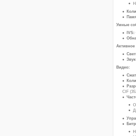
Н
Коли
Памя
Умные со
IVS:
Обна
Активное
Свет
Звук
Видео:
Сжат
Коли
Разр
CIF (35
Част
О
Д
Упра
Битр
H