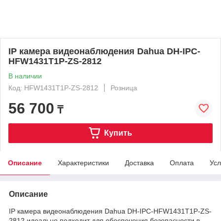
IP камера видеонаблюдения Dahua DH-IPC-
HFW1431T1P-ZS-2812
В наличии
Код: HFW1431T1P-ZS-2812
Розница
56 700
₸
Купить
Описание
Характеристики
Доставка
Оплата
Усл
Описание
IP камера видеонаблюдения Dahua DH-IPC-HFW1431T1P-ZS-
2812 идеально подходит для обеспечения безопасности в