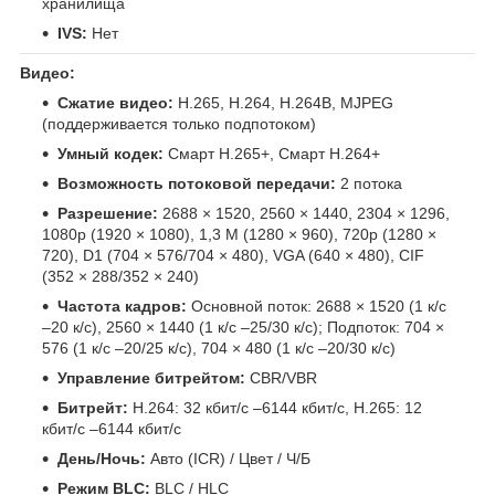
хранилища
IVS:
Нет
Видео:
Сжатие видео:
H.265, H.264, H.264B, MJPEG
(поддерживается только подпотоком)
Умный кодек:
Смарт H.265+, Смарт H.264+
Возможность потоковой передачи:
2 потока
Разрешение:
2688 × 1520, 2560 × 1440, 2304 × 1296,
1080p (1920 × 1080), 1,3 М (1280 × 960), 720p (1280 ×
720), D1 (704 × 576/704 × 480), VGA (640 × 480), CIF
(352 × 288/352 × 240)
Частота кадров:
Основной поток: 2688 × 1520 (1 к/с
–20 к/с), 2560 × 1440 (1 к/с –25/30 к/с); Подпоток: 704 ×
576 (1 к/с –20/25 к/с), 704 × 480 (1 к/с –20/30 к/с)
Управление битрейтом:
CBR/VBR
Битрейт:
H.264: 32 кбит/с –6144 кбит/с, H.265: 12
кбит/с –6144 кбит/с
День/Ночь:
Авто (ICR) / Цвет / Ч/Б
Режим BLC:
BLC / HLC