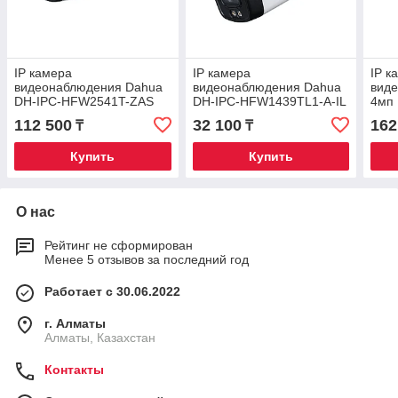
IP камера
IP камера
IP к
видеонаблюдения Dahua
видеонаблюдения Dahua
вид
DH-IPC-HFW2541T-ZAS
DH-IPC-HFW1439TL1-A-IL
4мп
ASE
112 500
32 100
162
₸
₸
Купить
Купить
О нас
Рейтинг не сформирован
Менее 5 отзывов за последний год
Работает с 30.06.2022
г. Алматы
Алматы, Казахстан
Контакты