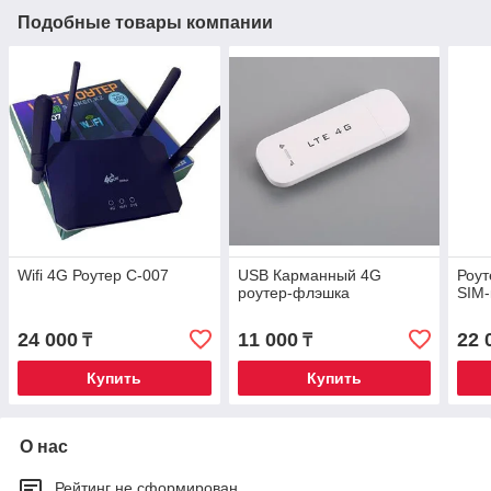
Подобные товары компании
Wifi 4G Роутер C-007
USB Карманный 4G
Роут
роутер-флэшка
SIM-
24 000
11 000
22 
₸
₸
Купить
Купить
О нас
Рейтинг не сформирован